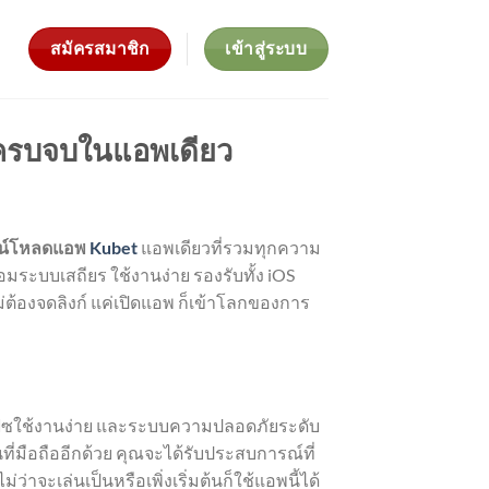
สมัครสมาชิก
เข้าสู่ระบบ
ย ครบจบในแอพเดียว
น์โหลดแอพ
Kubet
แอพเดียวที่รวมทุกความ
อมระบบเสถียร ใช้งานง่าย รองรับทั้ง iOS
ไม่ต้องจดลิงก์ แค่เปิดแอพ ก็เข้าโลกของการ
์เฟซใช้งานง่าย และระบบความปลอดภัยระดับ
ที่มือถืออีกด้วย คุณจะได้รับประสบการณ์ที่
่าจะเล่นเป็นหรือเพิ่งเริ่มต้นก็ใช้แอพนี้ได้