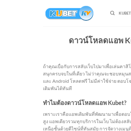
Skip
to
KUBE
content
ดาวน์โหลดแอพ Kub
ถ้าคุณเบื่อกับการสลับเว็บไปมาเพื่อเล่นคาส
สนุกครบจบในที่เดียว ไม่ว่าคุณจะชอบหมุนสล็
และ Android โหลดฟรี ไม่มีค่าใช้จ่าย ตอบโจท
เดิมพันได้ทันที
ทำไมต้องดาวน์โหลดแอพ Kubet?
เพราะเราคือแอพเดิมพันที่พัฒนามาเพื่อตอ
สูง แอพเดียวรวมทุกบริการในเว็บ ไม่ต้องสลับ
เหนือชั้นด้วยดีไซน์ที่ทันสมัย การจัดวางเมนู