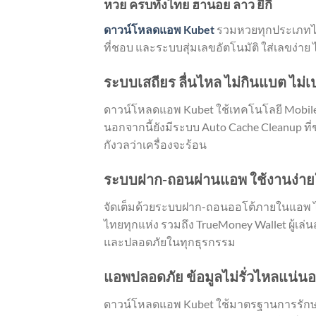
หวย ครบทั้งไทย ฮานอย ลาว ยี่กี
ดาวน์โหลดแอพ Kubet
รวมหวยทุกประเภทไว้ใ
ที่ชอบ และระบบสุ่มเลขอัตโนมัติ ใส่เลขง่าย 
ระบบเสถียร ลื่นไหล ไม่กินแบต ไม่เ
ดาวน์โหลดแอพ Kubet ใช้เทคโนโลยี Mobile Op
นอกจากนี้ยังมีระบบ Auto Cache Cleanup ที
กังวลว่าเครื่องจะร้อน
ระบบฝาก-ถอนผ่านแอพ ใช้งานง่าย
จัดเต็มด้วยระบบฝาก-ถอนออโต้ภายในแอพ ไม่
ไทยทุกแห่ง รวมถึง TrueMoney Wallet ผู้เล่
และปลอดภัยในทุกธุรกรรม
แอพปลอดภัย ข้อมูลไม่รั่วไหลแน่น
ดาวน์โหลดแอพ Kubet ใช้มาตรฐานการรักษา