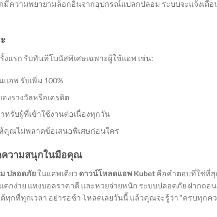
กมีความพยายามล็อกอินจากอุปกรณ์แปลกปลอม ระบบจะแจ้งเตือนแล
าะ
้งแรก รับทันทีโบนัสพิเศษเฉพาะผู้ใช้แอพ เช่น:
นแอพ รับเพิ่ม 100%
องรางวัลหรือเครดิต
ำหรับผู้ที่เข้าใช้งานต่อเนื่องทุกวัน
ห้คุณไม่พลาดข้อเสนอพิเศษก่อนใคร
ุกความสนุกในมือคุณ
ุ้ม ปลอดภัย
ในแอพเดียว
ดาวน์โหลดแอพ Kubet
คือคำตอบที่ใช่ที่
็อตแตกง่าย แทงบอลราคาดี และหวยจ่ายหนัก ระบบปลอดภัย ฝากถอนรวด
ด้ทุกที่ทุกเวลา อย่ารอช้า โหลดเลยวันนี้ แล้วคุณจะรู้ว่า “ครบทุกค