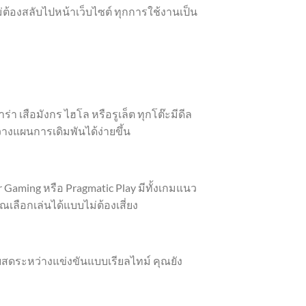
ต้องสลับไปหน้าเว็บไซต์ ทุกการใช้งานเป็น
เสือมังกร ไฮโล หรือรูเล็ต ทุกโต๊ะมีดีล
างแผนการเดิมพันได้ง่ายขึ้น
er Gaming หรือ Pragmatic Play มีทั้งเกมแนว
เลือกเล่นได้แบบไม่ต้องเสี่ยง
บสดระหว่างแข่งขันแบบเรียลไทม์ คุณยัง