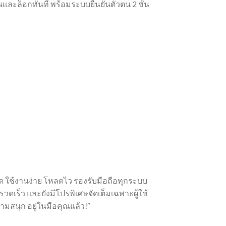
ะล็อกทันที พร้อมระบบยืนยันตัวตน 2 ชั้น
สุด ใช้งานง่าย โหลดไว รองรับมือถือทุกระบบ
เร็ว และยังมีโปรพิเศษจัดเต็มเฉพาะผู้ใช้
วามสนุก อยู่ในมือคุณแล้ว!”