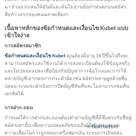
มา ถ้าอยากเล่นให้มันส์และมั่นใจ อ่านข้อกำหนดก่อนสมัคร
คือก้าวแรกของคนฉลาดเลือก!
เนื้อหาหลักของข้อกำหนดและเงื่อนไข Kubet แบบ
เข้าใจง่าย
การสมัครสมาชิก
ข้อกำหนดและเงื่อนไข Kubet
คุณต้องมีอายุ 18 ปีขึ้นไปถึงจะ
สามารถสมัครและใช้งานได้ การลงทะเบียนต้องใช้ข้อมูลจริง
และไม่ปลอมแปลง เพื่อป้องกันปัญหาการฉ้อโกงและการใช้
หลายบัญชี หากพบการกระทำผิด เช่น สมัครหลายยูสด้วยชื่อ
ปลอม ระบบจะดำเนินการปิดบัญชีทันทีและไม่สามารถขอคืน
เครดิตได้
การฝาก-ถอน
กำหนดให้การฝากและถอนต้องทำผ่านบัญชีที่มีชื่อตรงกับชื่อผู้
สมัครเท่านั้น เพื่อความปลอดภัยของเงินทุนผู้เล่น และลด
ความเสี่ยงในการถูกหลอกหรือฟอกเงิน ระบบการเงินของ